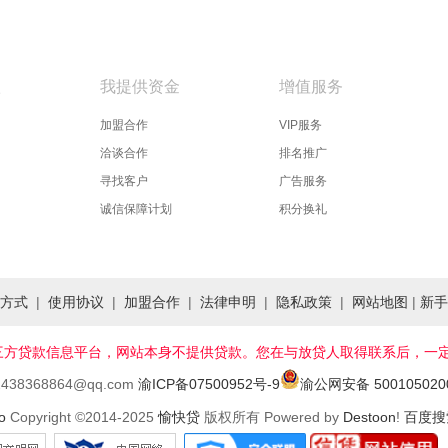
款
我提供资金
增值服务
加盟合作
VIP服务
洽谈合作
排名推广
寻找客户
广告服务
诚信保障计划
积分换礼
方式
|
使用协议
|
加盟合作
|
法律申明
|
隐私政策
|
网站地图
|
新手
地区领先的第三方贷款信息平台，网站本身不提供贷款。您在与放贷人取得联系
:2438368864@qq.com
渝ICP备07500952号-9
渝公网安备 500105020
Copyright ©2014-2025
愉快贷
版权所有 Powered by
Destoon
!
百度搜