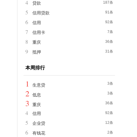
4
187条
贷款
5
91条
信用贷款
6
92条
信用
7
7条
信用卡
8
36条
重庆
9
31条
抵押
本周排行
1
3条
生意贷
2
3条
低息
3
36条
重庆
4
92条
信用
5
12条
企业贷
6
2条
有钱花