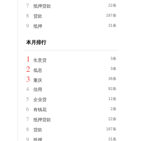
7
22条
抵押贷款
8
187条
贷款
9
31条
抵押
本月排行
1
3条
生意贷
2
3条
低息
3
36条
重庆
4
92条
信用
5
12条
企业贷
6
2条
有钱花
7
22条
抵押贷款
8
187条
贷款
9
31条
抵押