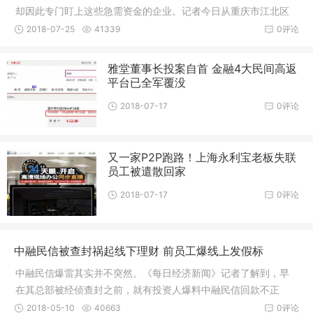
却因此专门盯上这些急需资金的企业。记者今日从重庆市江北区
公安分局
2018-07-25
41339
0评论
雅堂董事长投案自首 金融4大民间高返
平台已全军覆没
2018-07-17
0评论
又一家P2P跑路！上海永利宝老板失联
员工被遣散回家
2018-07-17
0评论
中融民信被查封祸起线下理财 前员工爆线上发假标
中融民信爆雷其实并不突然。《每日经济新闻》记者了解到，早
在其总部被经侦查封之前，就有投资人爆料中融民信回款不正
常，到期资
2018-05-10
40663
0评论