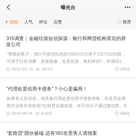
曝光台
综合
人气
评论
点赞
推荐
315调查｜金融垃圾短信探源：银行和网贷机构背后的群
发公司
“尊敬的客户，我行可授信给您的398000元将于3月15日到期，
可用于日常消费，房屋装修，生意应急，查利率回1，申请回2，
退订回T。
2022-03-15
35133
0评论
“代理处置信用卡债务”？小心是骗局！
如果有人告诉你，他具备代理处置信用卡债务资格，你是否会将
相关业务外包给他?生财君近期发现，有不法分子通过微信群、Q
Q群等进
2019-09-19
41405
0评论
“套路贷”团伙被端 还有180名受害人请报案