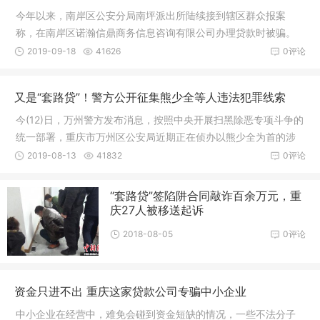
今年以来，南岸区公安分局南坪派出所陆续接到辖区群众报案
称，在南岸区诺瀚信鼎商务信息咨询有限公司办理贷款时被骗。
今(17)日，
2019-09-18
41626
0评论
又是“套路贷”！警方公开征集熊少全等人违法犯罪线索
今(12)日，万州警方发布消息，按照中央开展扫黑除恶专项斗争的
统一部署，重庆市万州区公安局近期正在侦办以熊少全为首的涉
嫌利用
2019-08-13
41832
0评论
“套路贷”签陷阱合同敲诈百余万元，重
庆27人被移送起诉
2018-08-05
0评论
资金只进不出 重庆这家贷款公司专骗中小企业
中小企业在经营中，难免会碰到资金短缺的情况，一些不法分子