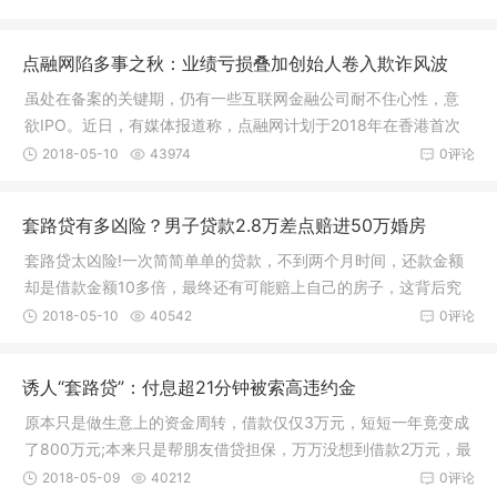
点融网陷多事之秋：业绩亏损叠加创始人卷入欺诈风波
虽处在备案的关键期，仍有一些互联网金融公司耐不住心性，意
欲IPO。近日，有媒体报道称，点融网计划于2018年在香港首次
公开招股
2018-05-10
43974
0评论
套路贷有多凶险？男子贷款2.8万差点赔进50万婚房
套路贷太凶险!一次简简单单的贷款，不到两个月时间，还款金额
却是借款金额10多倍，最终还有可能赔上自己的房子，这背后究
竟隐藏
2018-05-10
40542
0评论
诱人“套路贷”：付息超21分钟被索高违约金
原本只是做生意上的资金周转，借款仅仅3万元，短短一年竟变成
了800万元;本来只是帮朋友借贷担保，万万没想到借款2万元，最
后还款
2018-05-09
40212
0评论