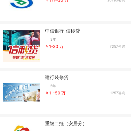
￥1万~30 万
20790咨询
中信银行-信秒贷
3年
￥1-30 万
7357咨询
建行装修贷
5年
￥1 ~50 万
1257咨询
重银二抵（安居分）