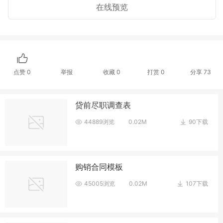
在线预览
点赞
0
举报
收藏
0
打赏
0
分享
73
贷前尽职调查表
44889浏览
0.02M
90下载
购销合同模板
45005浏览
0.02M
107下载