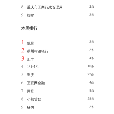
8
2条
重庆市工商行政管理局
9
2条
投哪
本周排行
1
2条
低息
2
2条
稠州村镇银行
3
4条
汇丰
4
10条
1*1*1*1
5
92条
重庆
6
4条
互联网金融
7
8条
网贷
8
28条
小额贷款
9
2条
征信