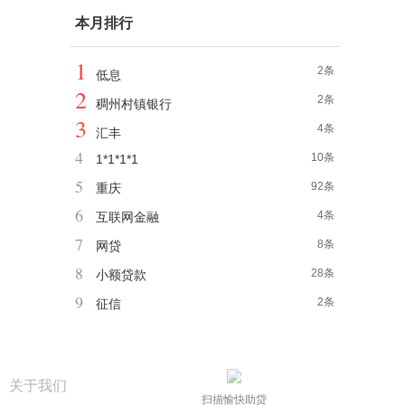
本月排行
1
2条
低息
2
2条
稠州村镇银行
3
4条
汇丰
4
10条
1*1*1*1
5
92条
重庆
6
4条
互联网金融
7
8条
网贷
8
28条
小额贷款
9
2条
征信
关于我们
扫描愉快助贷