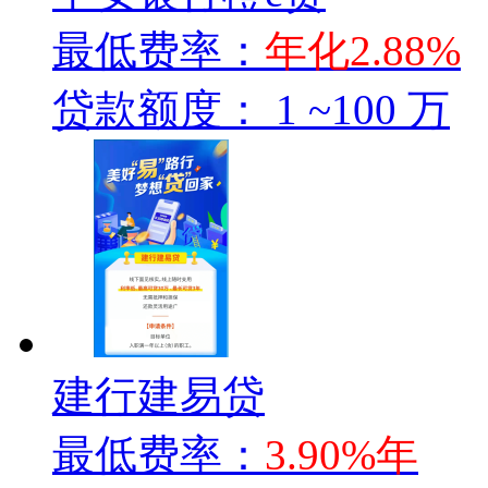
最低费率：
年化2.88%
贷款额度：
1 ~100 万
建行建易贷
最低费率：
3.90%年