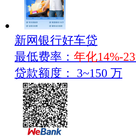
新网银行好车贷
最低费率：
年化14%-2
贷款额度：
3~150 万