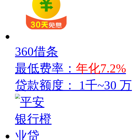
360借条
最低费率：
年化7.2%
贷款额度：
1千~30 万