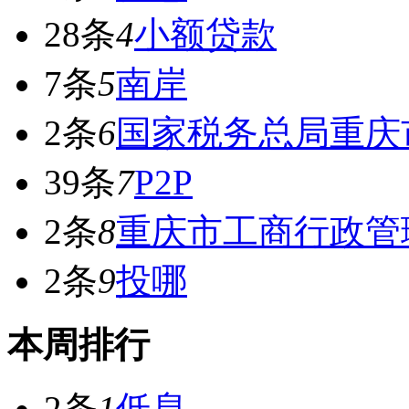
28条
4
小额贷款
7条
5
南岸
2条
6
国家税务总局重庆
39条
7
P2P
2条
8
重庆市工商行政管
2条
9
投哪
本周排行
2条
1
低息