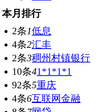
本月排行
2条
1
低息
4条
2
汇丰
2条
3
稠州村镇银行
10条
4
1*1*1*1
92条
5
重庆
4条
6
互联网金融
8条
7
网贷