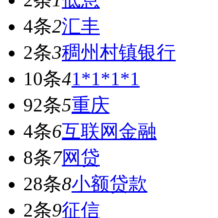
4条
2
汇丰
2条
3
稠州村镇银行
10条
4
1*1*1*1
92条
5
重庆
4条
6
互联网金融
8条
7
网贷
28条
8
小额贷款
2条
9
征信