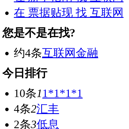
在
票据贴现
找 互联网
您是不是在找?
约4条
互联网金融
今日排行
10条
1
1*1*1*1
4条
2
汇丰
2条
3
低息