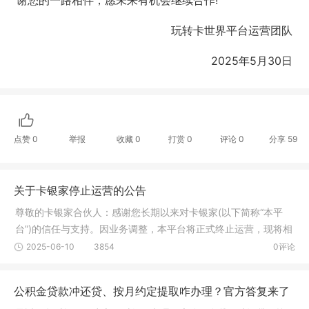
谢您的一路相伴，愿未来有机会继续合作!
玩转卡世界平台运营团队
2025年5月30日
点赞
0
举报
收藏
0
打赏
0
评论
0
分享
59
关于卡银家停止运营的公告
尊敬的卡银家合伙人：感谢您长期以来对卡银家(以下简称“本平
台”)的信任与支持。因业务调整，本平台将正式终止运营，现将相
关安
2025-06-10
3854
0评论
公积金贷款冲还贷、按月约定提取咋办理？官方答复来了