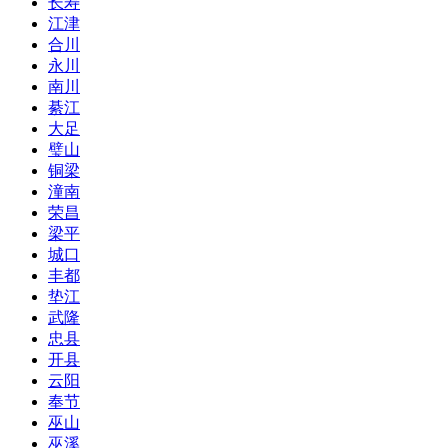
长寿
江津
合川
永川
南川
綦江
大足
璧山
铜梁
潼南
荣昌
梁平
城口
丰都
垫江
武隆
忠县
开县
云阳
奉节
巫山
巫溪