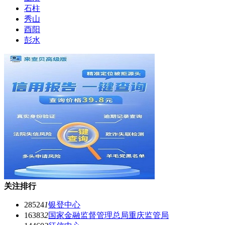
石柱
秀山
酉阳
彭水
关注排行
28524
1
银登中心
16383
2
国家金融监督管理总局重庆监管局