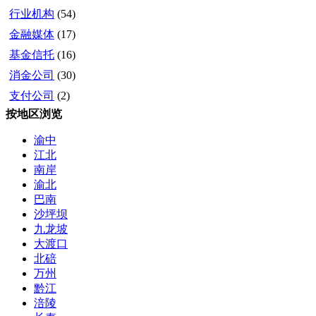
行业机构
(54)
金融媒体
(17)
基金信托
(16)
消金公司
(30)
支付公司
(2)
按地区浏览
渝中
江北
南岸
渝北
巴南
沙坪坝
九龙坡
大渡口
北碚
万州
黔江
涪陵