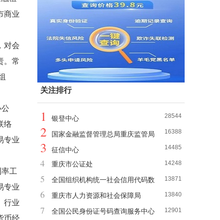
市商业
，对会
责。常
组
关注排行
办公
1
28544
银登中心
联络
2
16388
国家金融监督管理总局重庆监管局
易专业
3
14485
征信中心
4
14248
重庆市公证处
利率工
5
13871
全国组织机构统一社会信用代码数
易专业
6
13840
据服务中心
重庆市人力资源和社会保障局
、行业
7
12901
全国公民身份证号码查询服务中心
货币经