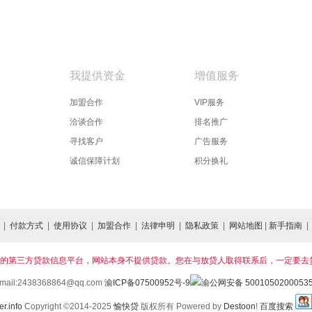
款
我提供资金
增值服务
加盟合作
VIP服务
洽谈合作
排名推广
寻找客户
广告服务
诚信保障计划
积分换礼
|
付款方式
|
使用协议
|
加盟合作
|
法律申明
|
隐私政策
|
网站地图
|
新手指南
是西南地区领先的第三方贷款信息平台，网站本身不提供贷款。您在与放贷人取得联系后，一
-mail:2438368864@qq.com
渝ICP备07500952号-9
渝公网安备 5001050200053
Copyright ©2014-2025
愉快贷
版权所有 Powered by
Destoon
!
百度搜索