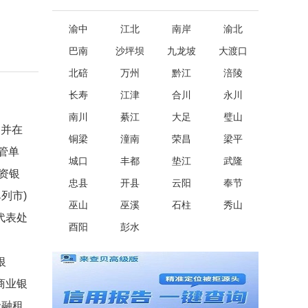
渝中
江北
南岸
渝北
巴南
沙坪坝
九龙坡
大渡口
北碚
万州
黔江
涪陵
长寿
江津
合川
永川
南川
綦江
大足
璧山
，并在
铜梁
潼南
荣昌
梁平
管单
城口
丰都
垫江
武隆
资银
忠县
开县
云阳
奉节
列市)
巫山
巫溪
石柱
秀山
代表处
酉阳
彭水
银
商业银
金融租