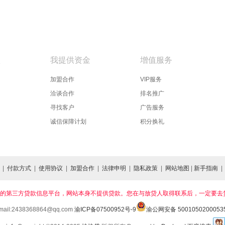
款
我提供资金
增值服务
加盟合作
VIP服务
洽谈合作
排名推广
寻找客户
广告服务
诚信保障计划
积分换礼
|
付款方式
|
使用协议
|
加盟合作
|
法律申明
|
隐私政策
|
网站地图
|
新手指南
是西南地区领先的第三方贷款信息平台，网站本身不提供贷款。您在与放贷人取得联系后，一
mail:2438368864@qq.com
渝ICP备07500952号-9
渝公网安备 5001050200053