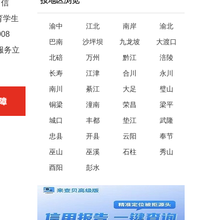
按地区浏览
历信
育学生
渝中
江北
南岸
渝北
08
巴南
沙坪坝
九龙坡
大渡口
服务立
北碚
万州
黔江
涪陵
长寿
江津
合川
永川
南川
綦江
大足
璧山
铜梁
潼南
荣昌
梁平
城口
丰都
垫江
武隆
忠县
开县
云阳
奉节
巫山
巫溪
石柱
秀山
酉阳
彭水