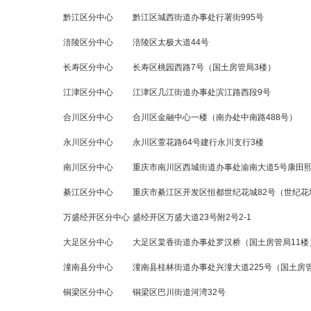
黔江区分中心
黔江区城西街道办事处行署街995号
涪陵区分中心
涪陵区太极大道44号
长寿区分中心
长寿区桃园西路7号（国土房管局3楼）
江津区分中心
江津区几江街道办事处滨江路西段9号
合川区分中心
合川区金融中心一楼（南办处中南路488号）
永川区分中心
永川区萱花路64号建行永川支行3楼
南川区分中心
重庆市南川区西城街道办事处渝南大道5号康田熙
綦江区分中心
重庆市綦江区开发区恒都世纪花城82号（世纪花
万盛经开区分中心
盛经开区万盛大道23号附2号2-1
大足区分中心
大足区棠香街道办事处罗汉桥（国土房管局11楼
潼南县分中心
潼南县桂林街道办事处兴潼大道225号（国土房
铜梁区分中心
铜梁区巴川街道河湾32号