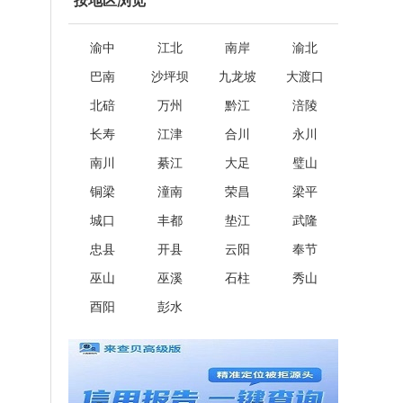
按地区浏览
渝中
江北
南岸
渝北
巴南
沙坪坝
九龙坡
大渡口
北碚
万州
黔江
涪陵
长寿
江津
合川
永川
南川
綦江
大足
璧山
铜梁
潼南
荣昌
梁平
城口
丰都
垫江
武隆
忠县
开县
云阳
奉节
巫山
巫溪
石柱
秀山
酉阳
彭水