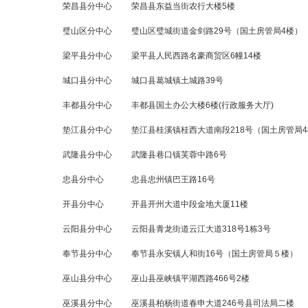
荣昌县分中心
荣昌县东益当街农行大楼5楼
璧山区分中心
璧山区璧城街道金剑路29号（国土房管局4楼）
梁平县分中心
梁平县人民西路名豪商贸区6幢14楼
城口县分中心
城口县葛城镇土城路39号
丰都县分中心
丰都县国土办公大楼6楼(行政服务大厅)
垫江县分中心
垫江县桂溪镇桂西大道南段218号（国土房管局
武隆县分中心
武隆县巷口镇芙蓉中路6号
忠县分中心
忠县忠州镇巴王路16号
开县分中心
开县开州大道中段金地大厦11楼
云阳县分中心
云阳县青龙街道云江大道318号1栋3号
奉节县分中心
奉节县永安镇人和街16号（国土房管局５楼）
巫山县分中心
巫山县巫峡镇平湖西路466号2楼
巫溪县分中心
巫溪县柏杨街道春申大道246号县司法局二楼