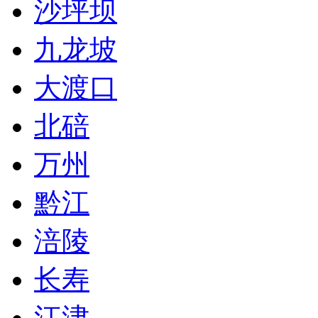
沙坪坝
九龙坡
大渡口
北碚
万州
黔江
涪陵
长寿
江津