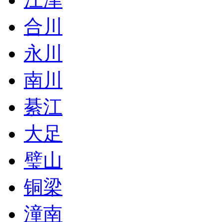
合川
永川
南川
綦江
大足
璧山
铜梁
潼南