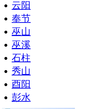
云阳
奉节
巫山
巫溪
石柱
秀山
酉阳
彭水