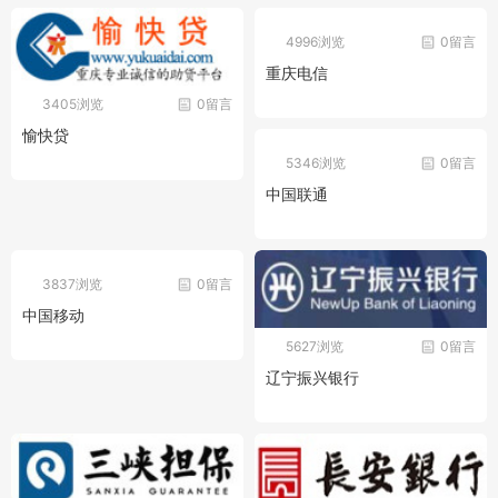
4996浏览
0留言
重庆电信
3405浏览
0留言
愉快贷
5346浏览
0留言
中国联通
3837浏览
0留言
中国移动
5627浏览
0留言
辽宁振兴银行