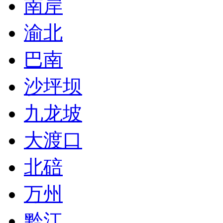
南岸
渝北
巴南
沙坪坝
九龙坡
大渡口
北碚
万州
黔江