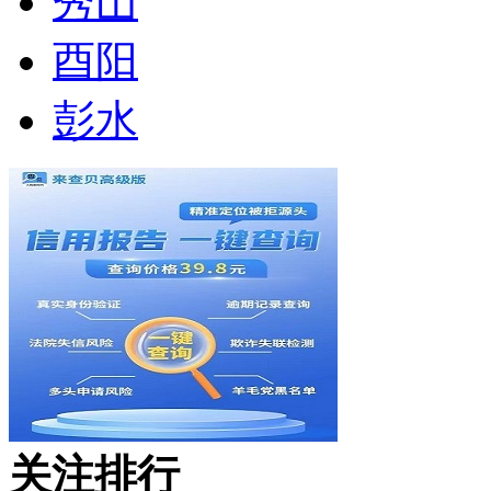
秀山
酉阳
彭水
关注排行