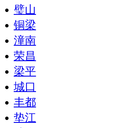
璧山
铜梁
潼南
荣昌
梁平
城口
丰都
垫江