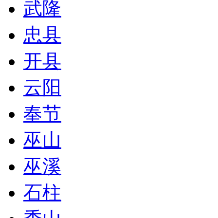
武隆
忠县
开县
云阳
奉节
巫山
巫溪
石柱